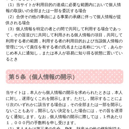
（1）当サイトが利用目的の達成に必要な範囲内において個人情
報の取扱いの全部または一部を委託する場合
（2）合併その他の事由による事業の承継に伴って個人情報が提
供される場合
（3）個人情報を特定の者との間で共同して利用する場合であっ
て，その旨並びに共同して利用される個人情報の項目，共同して
利用する者の範囲，利用する者の利用目的および当該個人情報の
管理について責任を有する者の氏名または名称について，あらか
じめ本人に通知し，または本人が容易に知り得る状態に置いてい
るとき
第５条（個人情報の開示）
当サイトは，本人から個人情報の開示を求められたときは，本人
に対し，遅滞なくこれを開示します。ただし，開示することによ
り次のいずれかに該当する場合は，その全部または一部を開示し
ないこともあり，開示しない決定をした場合には，その旨を遅滞
なく通知します。なお，個人情報の開示に際しては，１件あたり
１，０００円の手数料を申し受けます。
（1）本人または第三者の生命，身体，財産その他の権利利益を