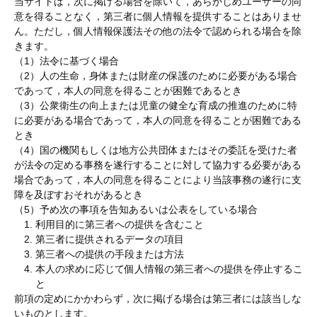
当サイトは，次に掲げる場合を除いて，あらかじめユーザーの同
意を得ることなく，第三者に個人情報を提供することはありませ
ん。ただし，個人情報保護法その他の法令で認められる場合を除
きます。
（1）法令に基づく場合
（2）人の生命，身体または財産の保護のために必要がある場合
であって，本人の同意を得ることが困難であるとき
（3）公衆衛生の向上または児童の健全な育成の推進のために特
に必要がある場合であって，本人の同意を得ることが困難である
とき
（4）国の機関もしくは地方公共団体またはその委託を受けた者
が法令の定める事務を遂行することに対して協力する必要がある
場合であって，本人の同意を得ることにより当該事務の遂行に支
障を及ぼすおそれがあるとき
（5）予め次の事項を告知あるいは公表をしている場合
利用目的に第三者への提供を含むこと
第三者に提供されるデータの項目
第三者への提供の手段または方法
本人の求めに応じて個人情報の第三者への提供を停止するこ
と
前項の定めにかかわらず，次に掲げる場合は第三者には該当しな
いものとします。